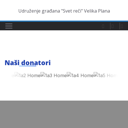
Skip
to
Udruženje građana "Svet reči" Velika Plana
content
Naši donatori