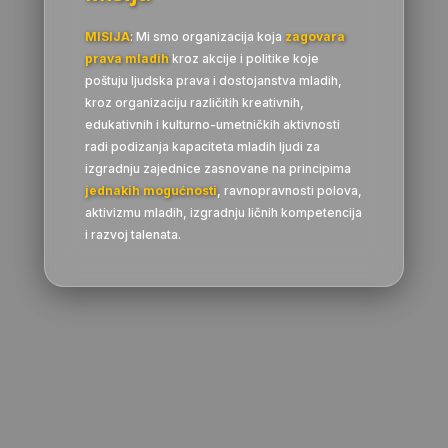
MISIJA
: Mi smo organizacija koja
zagovara
prava mladih
kroz akcije i politike koje
poštuju ljudska prava i dostojanstva mladih,
kroz organizaciju različitih kreativnih,
edukativnih i kulturno-umetničkih aktivnosti
radi podizanja kapaciteta mladih ljudi za
izgradnju zajednice zasnovane na principima
jednakih mogućnosti
, ravnopravnosti polova,
aktivizmu mladih, izgradnju ličnih kompetencija
i razvoj talenata.