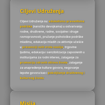
Ciljevi Udruženja
Ciljevi Udruženja su:
edukativno-preventivna
podrška
(naročito devojkama) u ostvarivanju
rodne, društvene, radne, socijalne i druge
ravnopravnosti, pružanje psihološke podrške
mladima, edukacija mladih za aktivnije učešće
u
prevenciji svih vrsta nasilja
, trgovine
ljudima, edukacija i senzibilizacija zaposlenih u
institucijama za rodni interes, zalaganje za
promociju zdravih stilova života
, zalaganje
za unapređenje kulture govora, negovanje
lepote govora kao i
poboljšanje društvenog i
kulturnog života
.
Misija