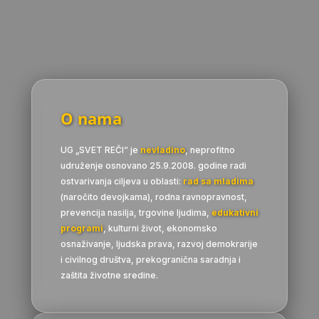
O nama
UG „SVET REČI“ je
nevladino
, neprofitno
udruženje osnovano 25.9.2008. godine radi
ostvarivanja ciljeva u oblasti:
rad sa mladima
(naročito devojkama), rodna ravnopravnost,
prevencija nasilja, trgovine ljudima,
edukativni
programi
, kulturni život, ekonomsko
osnaživanje, ljudska prava, razvoj demokrarije
i civilnog društva, prekogranična saradnja i
zaštita životne sredine.