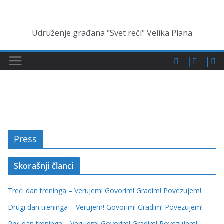
Skip
to
Udruženje građana "Svet reči" Velika Plana
content
Press
Skorašnji članci
Treći dan treninga – Verujem! Govorim! Gradim! Povezujem!
Drugi dan treninga – Verujem! Govorim! Gradim! Povezujem!
Prvi dan treninga – Verujem! Govorim! Gradim! Povezujem!