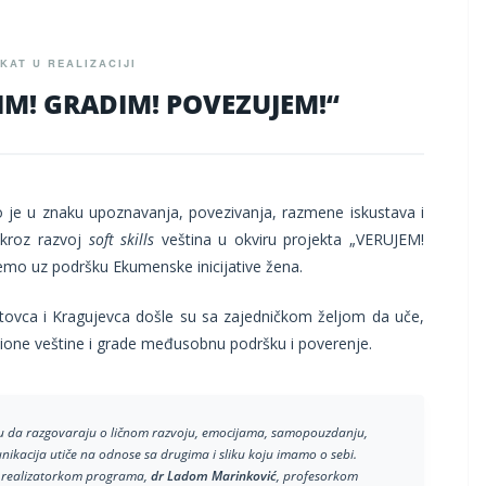
KAT U REALIZACIJI
M! GRADIM! POVEZUJEM!“
 je u znaku upoznavanja, povezivanja, razmene iskustava i
 kroz razvoj
soft skills
veština u okviru projekta „VERUJEM!
mo uz podršku Ekumenske inicijative žena.
tovca i Kragujevca došle su sa zajedničkom željom da uče,
one veštine i grade međusobnu podršku i poverenje.
liku da razgovaraju o ličnom razvoju, emocijama, samopouzdanju,
nikacija utiče na odnose sa drugima i sliku koju imamo o sebi.
i realizatorkom programa,
dr Ladom Marinković
, profesorkom