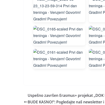
Uspešno završen Erasmus+ projekat „DOK
BUDE KASNO!“: Pogledajte naš newsletter i