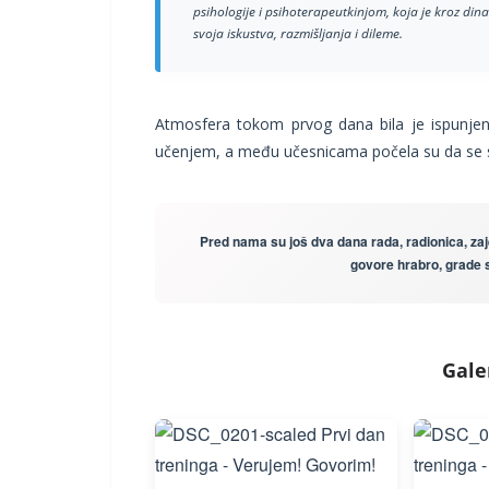
psihologije i psihoterapeutkinjom, koja je kroz din
svoja iskustva, razmišljanja i dileme.
Atmosfera tokom prvog dana bila je ispunjen
učenjem, a među učesnicama počela su da se st
Pred nama su još dva dana rada, radionica, zaj
govore hrabro, grade s
Galer