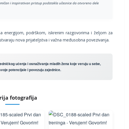
amičan i inspirativan pristup podstakla učesnice da otvoreno dele
a energijom, podrškom, iskrenim razgovorima i željom za
varaju nova prijateljstva i važna međusobna povezivanja.
edničkog učenja i osnaživanja mladih žena koje veruju u sebe,
voje potencijale i povezuju zajednice.
ija fotografija