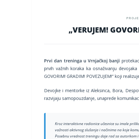
PROJE
„VERUJEM! GOVORI
Prvi dan treninga u Vrnjačkoj banji
protekao
prvih važnih koraka ka osnaživanju devojaka
GOVORIM! GRADIM! POVEZUJEM!“ koji realizuje
Devojke i mentorke iz Aleksinca, Bora, Despo
razvijaju samopouzdanje, unaprede komunikaci
Kroz interaktivne radionice učesnice su imale pri
važnosti aktivnog slušanja i načinima na koje komu
Posebnu vrednost treningu daje rad sa autorkom 