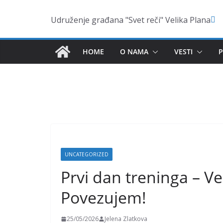
Skip
Udruženje građana "Svet reči" Velika Plana
to
content
HOME
O NAMA
VESTI
P
UNCATEGORIZED
Prvi dan treninga – V
Povezujem!
25/05/2026
Jelena Zlatkova