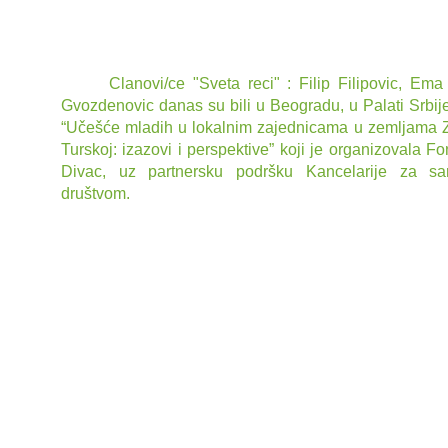
Turskoj: izazovi i perspek
Clanovi/ce "Sveta reci" : Filip Filipovic, Ema
Gvozdenovic danas su bili u Beogradu, u Palati Srbij
“Učešće mladih u lokalnim zajednicama u zemljama 
Turskoj: izazovi i perspektive” koji je organizovala F
Divac, uz partnersku podršku Kancelarije za sa
društvom.
Na okruglom stolu ucestvovalo je više od 50 predsta
iz regiona koji su diskutovali o izazovima sa kojima
zajednicama suočavaju i novim zajedničkim regionalni