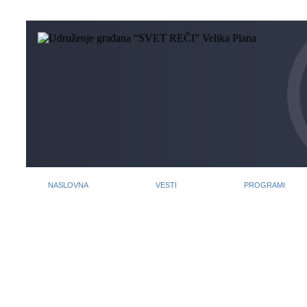
NASLOVNA
VESTI
PROGRAMI
OKRUGLI STO: “Učešće mladih 
zajednicama u zemljama Zapadno